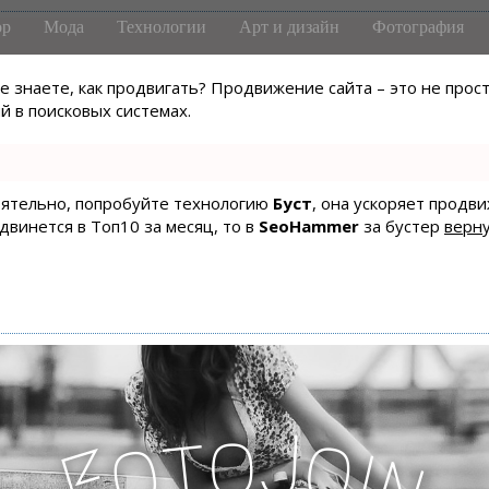
р
Мода
Технологии
Арт и дизайн
Фотография
не знаете, как продвигать? Продвижение сайта – это не про
 в поисковых системах.
тоятельно, попробуйте технологию
Буст
, она ускоряет продв
одвинется в Топ10 за месяц, то в
SeoHammer
за бустер
верну
J
o
t
o
o
i
F
n