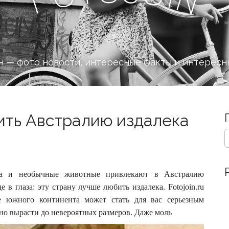
 — фото новости, интересные факты и интересн
ить Австралию издалека
S
e
a
r
c
ода и необычные животные привлекают в Австралию
h
е в глаза: эту страну лучше любить издалека.
Fotojoin.ru
f
 южного континента может стать для вас серьезным
o
но вырасти до невероятных размеров. Даже моль
r
: