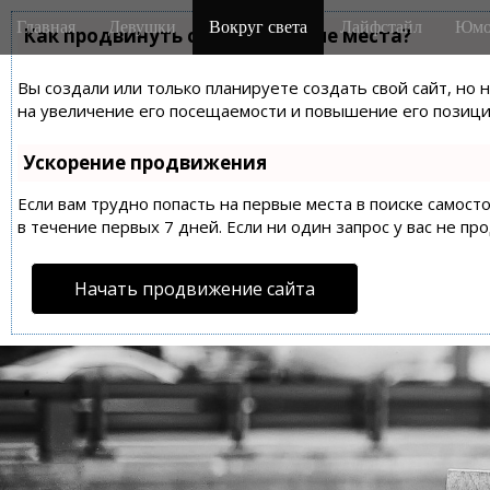
M
S
Главная
Девушки
Вокруг света
Лайфстайл
Юмо
k
Как продвинуть сайт на первые места?
a
i
i
p
Вы создали или только планируете создать свой сайт, но 
n
t
на увеличение его посещаемости и повышение его позиций
m
o
e
c
Ускорение продвижения
n
o
n
Если вам трудно попасть на первые места в поиске самос
u
t
в течение первых 7 дней. Если ни один запрос у вас не пр
e
n
Начать продвижение сайта
t