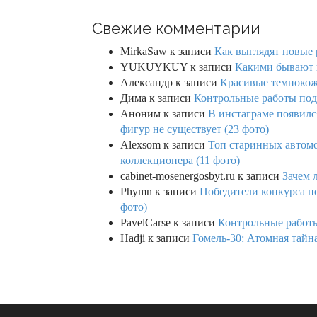
Свежие комментарии
MirkaSaw
к записи
Как выглядят новые 
YUKUYKUY
к записи
Какими бывают к
Александр
к записи
Красивые темнокож
Дима
к записи
Контрольные работы под 
Аноним
к записи
В инстаграме появилс
фигур не существует (23 фото)
Alexsom
к записи
Топ старинных автом
коллекционера (11 фото)
cabinet-mosenergosbyt.ru
к записи
Зачем 
Phymn
к записи
Победители конкурса по
фото)
PavelCarse
к записи
Контрольные работы
Hadji
к записи
Гомель-30: Атомная тайн