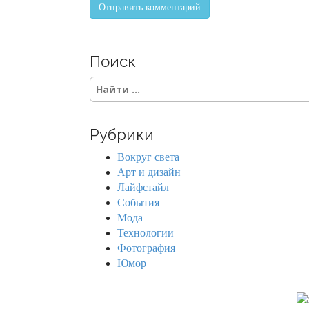
Поиск
S
e
a
r
Рубрики
c
h
Вокруг света
f
Арт и дизайн
o
Лайфстайл
r
События
:
Мода
Технологии
Фотография
Юмор