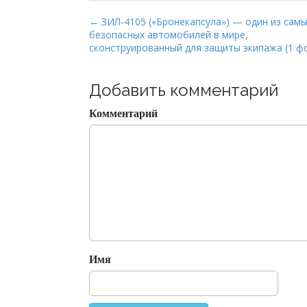
P
← ЗИЛ-4105 («Бронекапсула») — один из сам
безопасных автомобилей в мире,
o
сконструированный для защиты экипажа (1 ф
s
t
Добавить комментарий
n
a
Комментарий
v
i
g
a
t
i
o
n
Имя