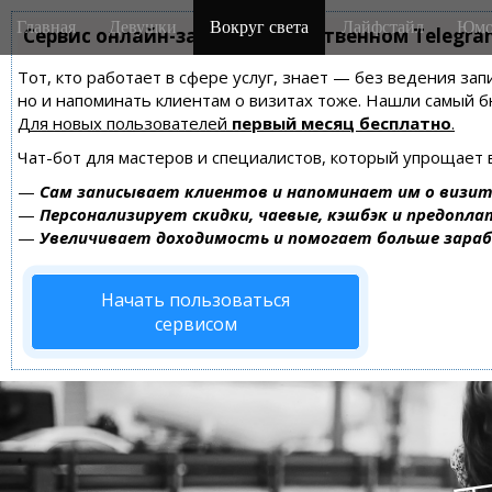
M
S
Главная
Девушки
Вокруг света
Лайфстайл
Юмо
k
Сервис онлайн-записи на собственном Telegra
a
i
i
Тот, кто работает в сфере услуг, знает — без ведения зап
p
n
но и напоминать клиентам о визитах тоже. Нашли самый
t
m
Для новых пользователей
первый месяц бесплатно
.
o
e
c
Чат-бот для мастеров и специалистов, который упрощает 
n
o
—
Сам записывает клиентов и напоминает им о визит
n
u
—
Персонализирует скидки, чаевые, кэшбэк и предопла
t
—
Увеличивает доходимость и помогает больше зара
e
n
Начать пользоваться
t
сервисом