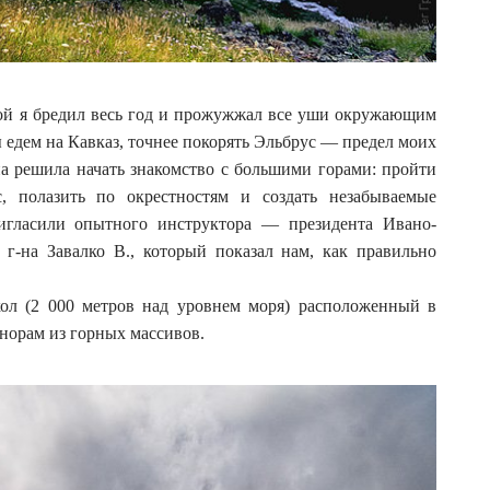
орой я бредил весь год и прожужжал все уши окружающим
 едем на Кавказ, точнее покорять Эльбрус — предел моих
а решила начать знакомство с большими горами: пройти
с, полазить по окрестностям и создать незабываемые
игласили опытного инструктора — президента Ивано-
г-на Завалко В., который показал нам, как правильно
кол (2 000 метров над уровнем моря) расположенный в
норам из горных массивов.