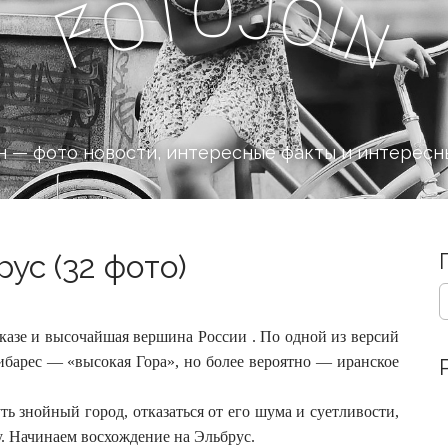
o
J
t
o
o
i
n
F
 — фото новости, интересные факты и интересн
ус (32 фото)
S
e
a
азе и высочайшая вершина России . По одной из версий
r
ибарес — «высокая Гора», но более вероятно — иранское
c
h
f
ть знойный город, отказаться от его шума и суетливости,
o
у.
Начинаем восхождение на Эльбрус.