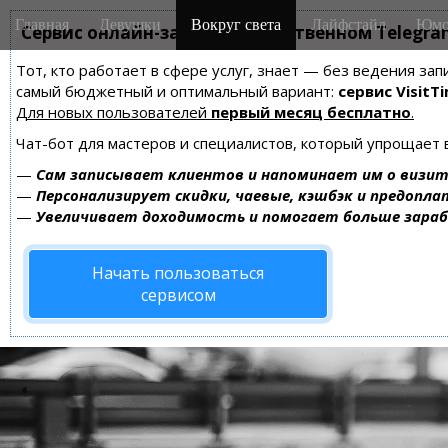
M
S
Главная
Девушки
Вокруг света
Лайфстайл
Юмо
k
Сервис онлайн-записи на собственном Telegra
a
i
i
Тот, кто работает в сфере услуг, знает — без ведения за
p
n
самый бюджетный и оптимальный вариант:
сервис VisitTi
t
m
Для новых пользователей
первый месяц бесплатно
.
o
e
c
Чат-бот для мастеров и специалистов, который упрощает 
n
o
—
Сам записывает клиентов и напоминает им о визит
n
u
—
Персонализирует скидки, чаевые, кэшбэк и предопла
t
—
Увеличивает доходимость и помогает больше зара
e
n
Начать пользоваться
t
сервисом