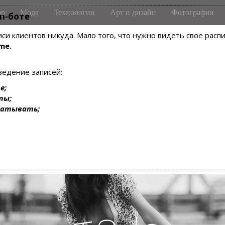
р
Мода
Технологии
Арт и дизайн
Фотография
m-боте
писи клиентов никуда. Мало того, что нужно видеть свое рас
me.
ведение записей:
е;
ты;
батывать;