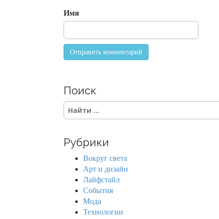
o
Имя
n
Поиск
S
e
a
r
Рубрики
c
h
Вокруг света
f
Арт и дизайн
o
Лайфстайл
r
События
:
Мода
Технологии