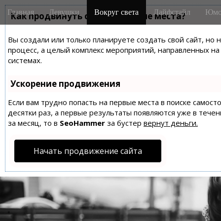
M
S
Главная
Девушки
Вокруг света
Лайфстайл
Юмо
k
Как продвинуть сайт на первые места?
a
i
i
p
Вы создали или только планируете создать свой сайт, но 
n
t
процесс, а целый комплекс мероприятий, направленных н
m
o
системах.
e
c
n
o
Ускорение продвижения
n
u
t
Если вам трудно попасть на первые места в поиске самос
десятки раз, а первые результаты появляются уже в течен
e
за месяц, то в
SeoHammer
за бустер
вернут деньги.
n
t
Начать продвижение сайта