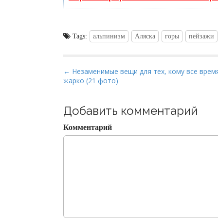
Tags:
альпинизм
Аляска
горы
пейзажи
P
← Незаменимые вещи для тех, кому все врем
жарко (21 фото)
o
s
t
Добавить комментарий
n
Комментарий
a
v
i
g
a
t
i