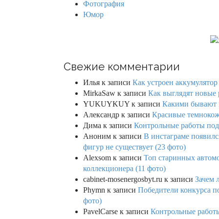
Фотография
Юмор
Свежие комментарии
Илья
к записи
Как устроен аккумулятор 
MirkaSaw
к записи
Как выглядят новые 
YUKUYKUY
к записи
Какими бывают к
Александр
к записи
Красивые темнокож
Дима
к записи
Контрольные работы под 
Аноним
к записи
В инстаграме появилс
фигур не существует (23 фото)
Alexsom
к записи
Топ старинных автом
коллекционера (11 фото)
cabinet-mosenergosbyt.ru
к записи
Зачем 
Phymn
к записи
Победители конкурса по
фото)
PavelCarse
к записи
Контрольные работы