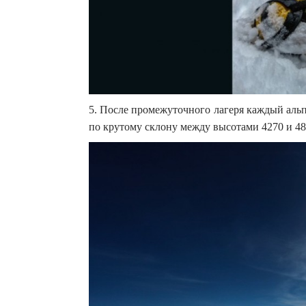
5. После промежуточного лагеря каждый альп
по крутому склону между высотами 4270 и 48