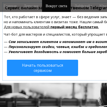
M
S
Главная
Девушки
Вокруг света
Лайфстайл
Юмо
k
Сервис онлайн-записи на собственном Telegra
a
i
i
Тот, кто работает в сфере услуг, знает — без ведения зап
p
n
но и напоминать клиентам о визитах тоже. Нашли самый
t
m
Для новых пользователей
первый месяц бесплатно
.
o
e
c
Чат-бот для мастеров и специалистов, который упрощает 
n
o
—
Сам записывает клиентов и напоминает им о визит
n
u
—
Персонализирует скидки, чаевые, кэшбэк и предопла
t
—
Увеличивает доходимость и помогает больше зара
e
n
Начать пользоваться
t
сервисом