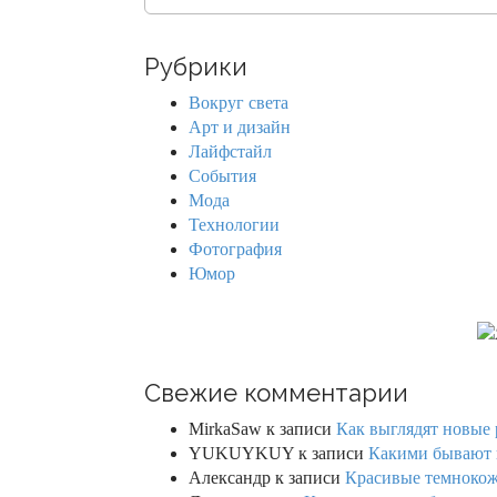
e
a
r
Рубрики
c
h
Вокруг света
f
Арт и дизайн
o
Лайфстайл
r
События
:
Мода
Технологии
Фотография
Юмор
Свежие комментарии
MirkaSaw
к записи
Как выглядят новые 
YUKUYKUY
к записи
Какими бывают к
Александр
к записи
Красивые темнокож