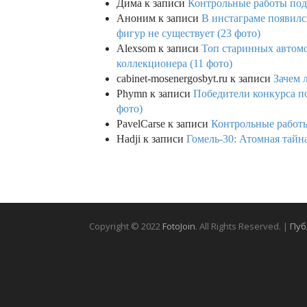
Дима
к записи
Контрольные работы под 
Аноним
к записи
В инстаграме появилс
фигур не существует (23 фото)
Alexsom
к записи
Топ старинных автом
коллекционера (11 фото)
cabinet-mosenergosbyt.ru
к записи
Зачем 
Phymn
к записи
Победители конкурса по
фото)
PavelCarse
к записи
Контрольные работы
Hadji
к записи
Гомель-30: Атомная тайн
Copyright © 2022
FotoJoin
. All Rights Reserved. |
Пуб