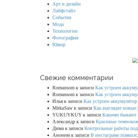
f
Арт и дизайн
o
Лайфстайл
r
События
:
Мода
Технологии
Фотография
Юмор
Свежие комментарии
Romansom
к записи
Как устроен аккумул
Romansom
к записи
Как устроен аккумул
Илья
к записи
Как устроен аккумулятор 
MirkaSaw
к записи
Как выглядят новые 
YUKUYKUY
к записи
Какими бывают к
Александр
к записи
Красивые темнокож
Дима
к записи
Контрольные работы под 
Аноним
к записи
В инстаграме появилс