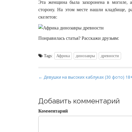
Эта женщина была захоронена в могиле, 
сторону. На этом месте нашли кладбище, р
скелетов:
Понравилась статья? Расскажи друзьям:
Tags:
Африка
динозавры
древности
P
← Девушки на высоких каблуках (30 фото) 18
o
s
t
Добавить комментарий
n
Комментарий
a
v
i