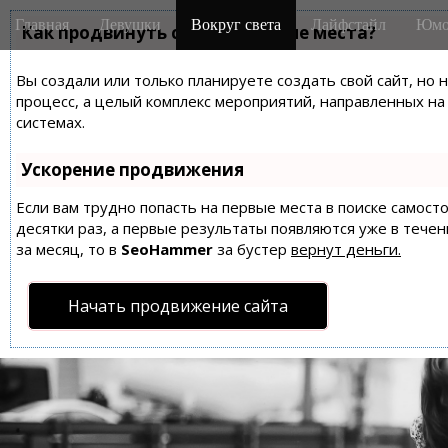
M
S
Главная
Девушки
Вокруг света
Лайфстайл
Юмо
k
Как продвинуть сайт на первые места?
a
i
i
p
Вы создали или только планируете создать свой сайт, но 
n
t
процесс, а целый комплекс мероприятий, направленных н
m
o
системах.
e
c
n
o
Ускорение продвижения
n
u
t
Если вам трудно попасть на первые места в поиске самос
десятки раз, а первые результаты появляются уже в течен
e
за месяц, то в
SeoHammer
за бустер
вернут деньги.
n
t
Начать продвижение сайта