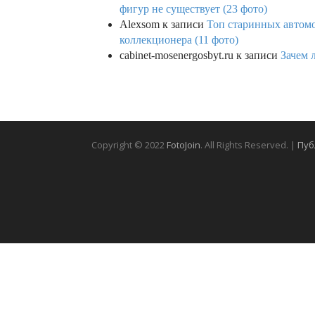
фигур не существует (23 фото)
Alexsom
к записи
Топ старинных автом
коллекционера (11 фото)
cabinet-mosenergosbyt.ru
к записи
Зачем 
Copyright © 2022
FotoJoin
. All Rights Reserved. |
Пуб