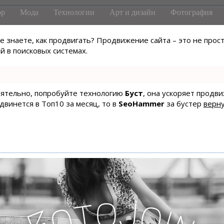
р
Мода
Технологии
Арт и дизайн
Фотография
не знаете, как продвигать? Продвижение сайта – это не про
 в поисковых системах.
тоятельно, попробуйте технологию
Буст
, она ускоряет продв
одвинется в Топ10 за месяц, то в
SeoHammer
за бустер
верну
o
J
t
o
o
i