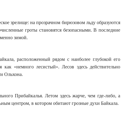
еское зрелище: на прозрачном бирюзовом льду образуются
очисленные гроты становятся безопасными. В последние
именно зимой.
йкала, расположенный рядом с наиболее глубокой его
ся как «немного лесистый». Лесов здесь действительно
ти Ольхона.
ьного Прибайкалья. Летом здесь жарче, чем где-либо, а
льным центром, в котором обитают грозные духи Байкала.