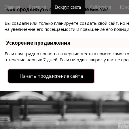
M
S
Главная
Девушки
Вокруг света
Лайфстайл
Юмо
k
Как продвинуть сайт на первые места?
a
i
i
p
Вы создали или только планируете создать свой сайт, но 
n
t
на увеличение его посещаемости и повышение его позиций
m
o
e
c
Ускорение продвижения
n
o
n
Если вам трудно попасть на первые места в поиске самос
u
t
в течение первых 7 дней. Если ни один запрос у вас не пр
e
n
Начать продвижение сайта
t