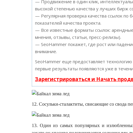
— Продвижение в один клик, интеллектуальн
высокой степенью качества у лучших бирж с
— Регулярная проверка качества ссылок по 
показателей качества проекта.
— Все известные форматы ссылок: арендные 
мнения, отзывы, статьи, пресс-релизы).
— SeoHammer покажет, где рост или падение
внимание.
SeoHammer еще предоставляет технологи
первые результаты появляются уже в течени
Зарегистрироваться и Начать про
12. Сосульки-сталактиты, свисающие со свода п
13. Один из самых популярных и излюбленных
закате он красиво подсвечивается солнечными л