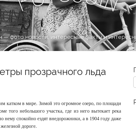
n
F
 — фото новости, интересные факты и интересн
етры прозрачного льда
S
e
a
r
c
 катком в мире. Зимой это огромное озеро, по площади
h
ме того небольшого участка, где из него вытекает река
f
по нему спокойно ездят внедорожники, а в 1904 году даже
o
железной дороге.
r
: