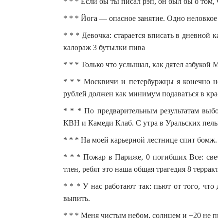
* * * Если бы ты писал рэп, он был бы о том,
* * * Йога — опасное занятие. Одно неловко
* * * Девочка: старается вписать в дневной
калораж 3 бутылки пива
* * * Только что услышал, как дятел азбукой
* * * Москвичи и петербуржцы я конечно не
рублей должен как минимум подаваться в кра
* * * По предварительным результатам выбо
КВН и Камеди Клаб. С утра в Уральских пел
* * * На моей карьерной лестнице спит бомж.
* * * Пожар в Париже, 0 погибших Все: све
тлен, ребят это наша общая трагедия 8 терра
* * * У нас работают так: пьют от того, что 
выпить.
* * * Меня чистым небом, солнцем и +20 не п