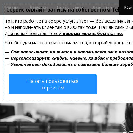
M
S
Главная
Девушки
Вокруг света
Лайфстайл
Юмо
k
Сервис онлайн-записи на собственном Telegra
a
i
i
Тот, кто работает в сфере услуг, знает — без ведения зап
p
n
но и напоминать клиентам о визитах тоже. Нашли самый
t
m
Для новых пользователей
первый месяц бесплатно
.
o
e
c
Чат-бот для мастеров и специалистов, который упрощает 
n
o
—
Сам записывает клиентов и напоминает им о визит
n
u
—
Персонализирует скидки, чаевые, кэшбэк и предопла
t
—
Увеличивает доходимость и помогает больше зара
e
n
Начать пользоваться
t
сервисом