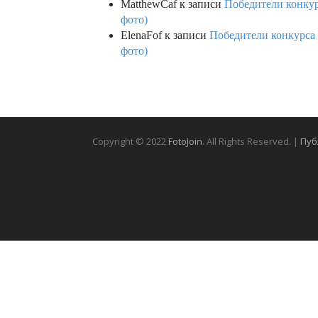
MatthewCaf
к записи
Победители конкурс
фото)
ElenaFof
к записи
Победители конкурса п
фото)
Copyright © 2022
FotoJoin
. All Rights Reserved. |
Пуб