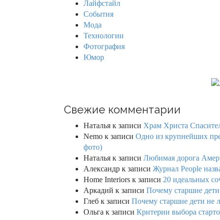
Лайфстайл
r
События
:
Мода
Технологии
Фотография
Юмор
Свежие комментарии
Наталья
к записи
Храм Христа Спасител
Nemo
к записи
Одно из крупнейших пре
фото)
Наталья
к записи
Любимая дорога Амери
Александр
к записи
Журнал People назв
Home Interiors
к записи
20 идеальных со
Аркадий
к записи
Почему старшие дети
Глеб
к записи
Почему старшие дети не 
Ольга
к записи
Критерии выбора старто