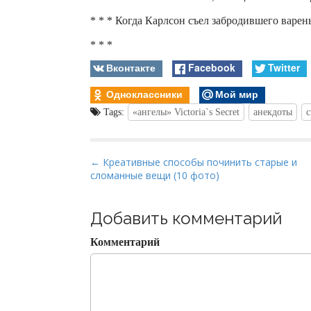
* * * Когда Карлсон съел забродившего варен
* * *
Вконтакте
Facebook
Twitter
Одноклассники
Мой мир
Tags:
«ангелы» Victoria`s Secret
анекдоты
P
← Креативные способы починить старые и
сломанные вещи (10 фото)
o
s
t
Добавить комментарий
n
Комментарий
a
v
i
g