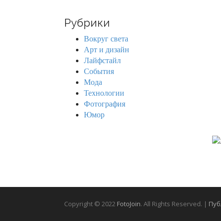
a
r
Рубрики
c
h
Вокруг света
f
Арт и дизайн
o
Лайфстайл
r
События
:
Мода
Технологии
Фотография
Юмор
Copyright © 2022
FotoJoin
. All Rights Reserved. |
Пуб