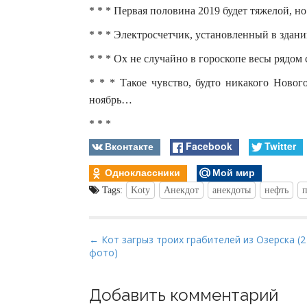
* * * Первая половина 2019 будет тяжелой, н
* * * Электросчетчик, установленный в здани
* * * Ох не случайно в гороскопе весы рядом
* * * Такое чувство, будто никакого Новог
ноябрь…
* * *
Вконтакте
Facebook
Twitter
Одноклассники
Мой мир
Tags:
Koty
Анекдот
анекдоты
нефть
п
P
← Кот загрыз троих грабителей из Озерска (2
фото)
o
s
t
Добавить комментарий