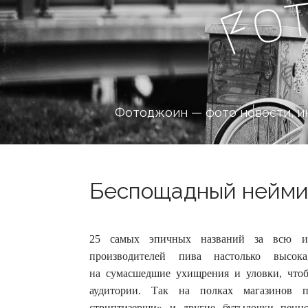
o
F
Фотоджоин — фото новости, и
Беспощадный неймин
25 самых эпичных названий за всю и
производителей пива настолько высо
на сумасшедшие ухищрения и уловки, чтоб
аудитории.
Так на полках магазинов п
стриптизерши» и другие бутылочки пенног