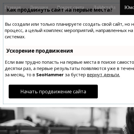
M
S
Главная
Девушки
Вокруг света
Лайфстайл
Юмо
k
Как продвинуть сайт на первые места?
a
i
i
p
Вы создали или только планируете создать свой сайт, но 
n
t
процесс, а целый комплекс мероприятий, направленных н
m
o
системах.
e
c
n
o
Ускорение продвижения
n
u
t
Если вам трудно попасть на первые места в поиске самос
десятки раз, а первые результаты появляются уже в течен
e
за месяц, то в
SeoHammer
за бустер
вернут деньги.
n
t
Начать продвижение сайта