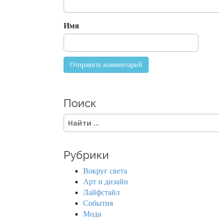
t
i
o
Имя
n
Поиск
S
e
a
r
Рубрики
c
h
Вокруг света
f
Арт и дизайн
o
Лайфстайл
r
События
:
Мода