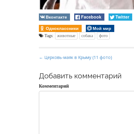
Вконтакте
Facebook
Twitter
Одноклассники
Мой мир
Tags:
животные
собака
фото
P
← Церковь-маяк в Крыму (11 фото)
o
s
Добавить комментарий
t
Комментарий
n
a
v
i
g
a