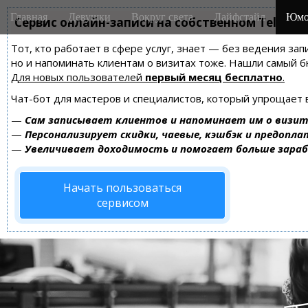
M
S
Главная
Девушки
Вокруг света
Лайфстайл
Юмо
k
Сервис онлайн-записи на собственном Telegra
a
i
i
Тот, кто работает в сфере услуг, знает — без ведения зап
p
n
но и напоминать клиентам о визитах тоже. Нашли самый
t
m
Для новых пользователей
первый месяц бесплатно
.
o
e
c
Чат-бот для мастеров и специалистов, который упрощает 
n
o
—
Сам записывает клиентов и напоминает им о визит
n
u
—
Персонализирует скидки, чаевые, кэшбэк и предопла
t
—
Увеличивает доходимость и помогает больше зара
e
n
Начать пользоваться
t
сервисом