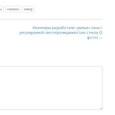
ы
смешно
юмор
Инженеры разработали «умные» окна с
регулируемой светопроницаемостью стекла (5
фото) →