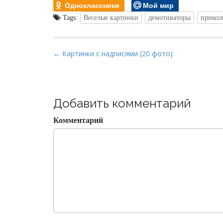
Одноклассники
Мой мир
Tags:
Веселые картинки
демотиваторы
прикол
P
← Картинки с надписями (20 фото)
o
s
t
Добавить комментарий
n
a
Комментарий
v
i
g
a
t
i
o
n