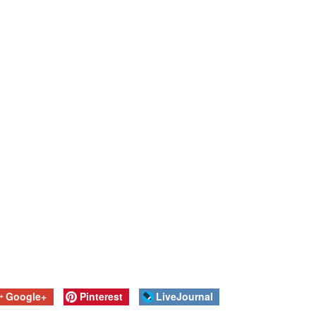
Google+
Pinterest
LiveJournal