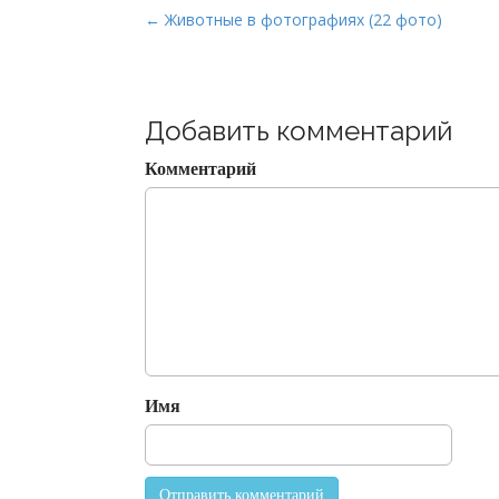
P
← Животные в фотографиях (22 фото)
o
s
t
Добавить комментарий
n
a
Комментарий
v
i
g
a
t
i
o
n
Имя