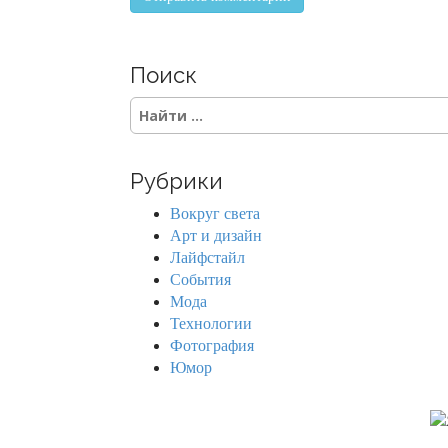
Поиск
S
e
a
r
Рубрики
c
h
Вокруг света
f
Арт и дизайн
o
Лайфстайл
r
События
:
Мода
Технологии
Фотография
Юмор