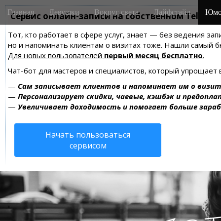
M
S
Главная
Девушки
Вокруг света
Лайфстайл
Юмо
k
Сервис онлайн-записи на собственном Telegra
a
i
i
Тот, кто работает в сфере услуг, знает — без ведения зап
p
n
но и напоминать клиентам о визитах тоже. Нашли самый
t
m
Для новых пользователей
первый месяц бесплатно
.
o
e
c
Чат-бот для мастеров и специалистов, который упрощает 
n
o
—
Сам записывает клиентов и напоминает им о визит
n
u
—
Персонализирует скидки, чаевые, кэшбэк и предопла
t
—
Увеличивает доходимость и помогает больше зара
e
n
Начать пользоваться
t
сервисом