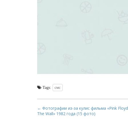
Tags:
смс
P
← Фотографии из-за кулис фильма «Pink Floy
The Wall» 1982 года (15 фото)
o
s