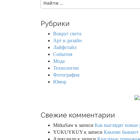
e
a
r
Рубрики
c
h
Вокруг света
f
Арт и дизайн
o
Лайфстайл
r
События
:
Мода
Технологии
Фотография
Юмор
Свежие комментарии
MirkaSaw
к записи
Как выглядят новые 
YUKUYKUY
к записи
Какими бывают к
Александр
к записи
Красивые темнокож