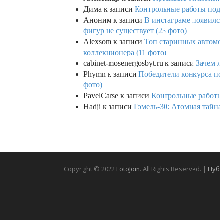
Дима
к записи
Контрольные работы под 
Аноним
к записи
В инстаграме появилс
фигур не существует (23 фото)
Alexsom
к записи
Топ старинных автом
коллекционера (11 фото)
cabinet-mosenergosbyt.ru
к записи
Зачем 
Phymn
к записи
Победители конкурса по
фото)
PavelCarse
к записи
Контрольные работы
Hadji
к записи
Гомель-30: Атомная тайн
Copyright © 2022
FotoJoin
. All Rights Reserved. |
Пуб