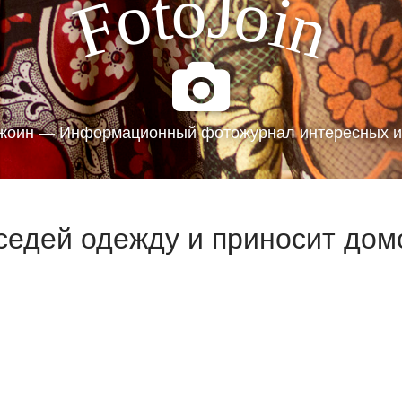
J
o
t
o
o
i
F
n
жоин — Информационный фотожурнал интересных и
оседей одежду и приносит дом