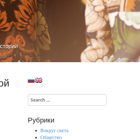
сторий
ой
S
e
a
r
Рубрики
c
h
Вокруг света
f
Общество