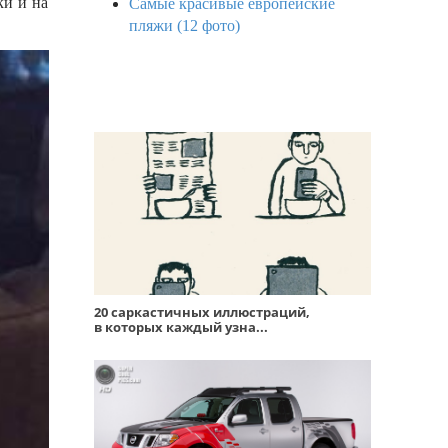
ки и на
Самые красивые европейские
пляжи (12 фото)
20 саркастичных иллюстраций,
в которых каждый узна...