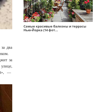
Самые красивые балконы и террасы
Нью-Йорка (14 фот...
 за два
ликом.
джит за
 улице,
St», —