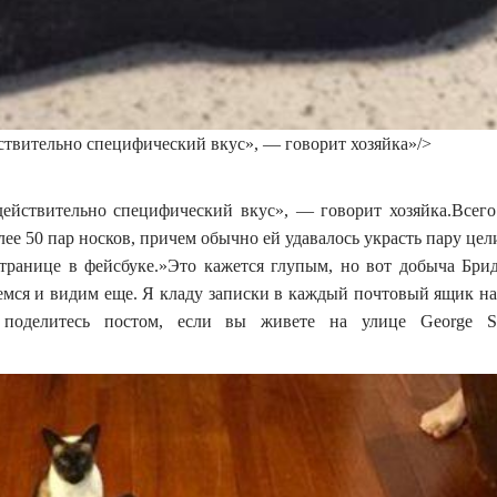
йствительно специфический вкус», — говорит хозяйка»/>
действительно специфический вкус», — говорит хозяйка.Всего
лее 50 пар носков, причем обычно ей удавалось украсть пару це
странице в фейсбуке.»Это кажется глупым, но вот добыча Бри
емся и видим еще. Я кладу записки в каждый почтовый ящик на
 поделитесь постом, если вы живете на улице George 