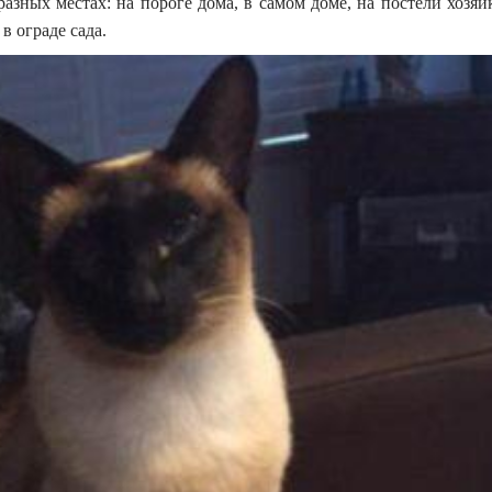
зных местах: на пороге дома, в самом доме, на постели хозяй
в ограде сада.