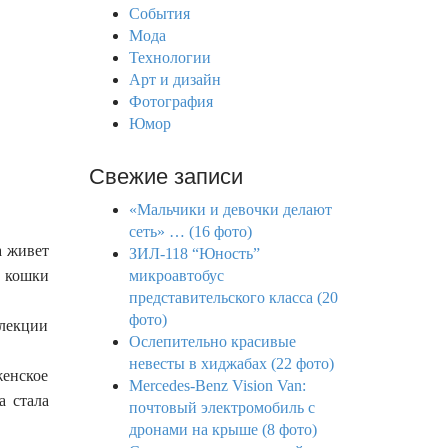
o
События
r
Мода
:
Технологии
Арт и дизайн
Фотография
Юмор
Свежие записи
«Мальчики и девочки делают
сеть» … (16 фото)
а живет
ЗИЛ-118 “Юность”
 кошки
микроавтобус
представительского класса (20
фото)
ллекции
Ослепительно красивые
невесты в хиджабах (22 фото)
женское
Mercedes-Benz Vision Van:
а стала
почтовый электромобиль с
дронами на крыше (8 фото)