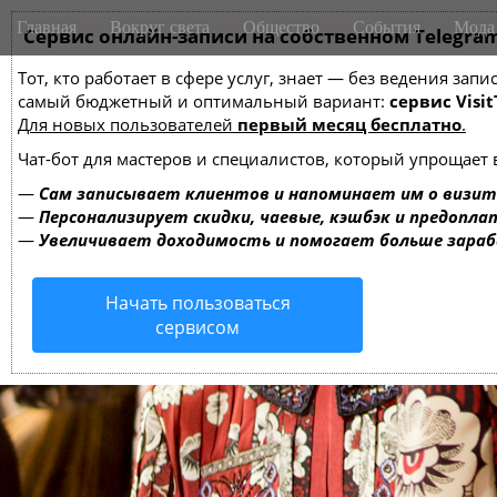
M
S
Главная
Вокруг света
Общество
События
Мода
k
Сервис онлайн-записи на собственном Telegra
a
i
i
Тот, кто работает в сфере услуг, знает — без ведения за
p
n
самый бюджетный и оптимальный вариант:
сервис Visit
t
m
Для новых пользователей
первый месяц бесплатно
.
o
e
c
Чат-бот для мастеров и специалистов, который упрощает 
o
n
—
Сам записывает клиентов и напоминает им о визит
n
u
—
Персонализирует скидки, чаевые, кэшбэк и предопла
t
—
Увеличивает доходимость и помогает больше зара
e
n
Начать пользоваться
t
сервисом