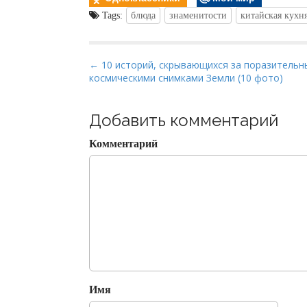
Tags:
блюда
знаменитости
китайская кухн
P
← 10 историй, скрывающихся за поразитель
космическими снимками Земли (10 фото)
o
s
t
Добавить комментарий
n
Комментарий
a
v
i
g
a
t
i
o
Имя
n