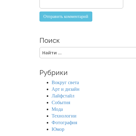
Поиск
S
e
a
r
Рубрики
c
h
Вокруг света
f
Арт и дизайн
o
Лайфстайл
r
События
:
Мода
Технологии
Фотография
Юмор