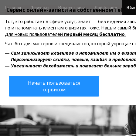
M
S
Главная
Девушки
Вокруг света
Лайфстайл
Юмо
k
Сервис онлайн-записи на собственном Telegra
a
i
i
Тот, кто работает в сфере услуг, знает — без ведения зап
p
n
но и напоминать клиентам о визитах тоже. Нашли самый
t
m
Для новых пользователей
первый месяц бесплатно
.
o
e
c
Чат-бот для мастеров и специалистов, который упрощает 
n
o
—
Сам записывает клиентов и напоминает им о визит
n
u
—
Персонализирует скидки, чаевые, кэшбэк и предопла
t
—
Увеличивает доходимость и помогает больше зара
e
n
Начать пользоваться
t
сервисом