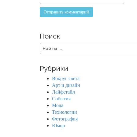
Поиск
S
e
a
r
Рубрики
c
h
Вокруг света
f
Арт и дизайн
o
Лайфстайл
r
События
:
Мода
Технологии
Фотография
Юмор