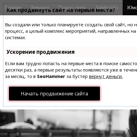
M
S
Главная
Девушки
Вокруг света
Лайфстайл
Юмо
k
Как продвинуть сайт на первые места?
a
i
i
p
Вы создали или только планируете создать свой сайт, но 
n
t
процесс, а целый комплекс мероприятий, направленных н
m
o
системах.
e
c
n
o
Ускорение продвижения
n
u
t
Если вам трудно попасть на первые места в поиске самос
десятки раз, а первые результаты появляются уже в течен
e
за месяц, то в
SeoHammer
за бустер
вернут деньги.
n
t
Начать продвижение сайта