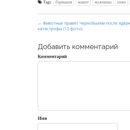
Tags:
Германия
живот
мужчины
пиво
P
← Животные правят Чернобылем после ядер
катастрофы (12 фото)
o
s
t
Добавить комментарий
n
Комментарий
a
v
i
g
a
t
i
o
Имя
n