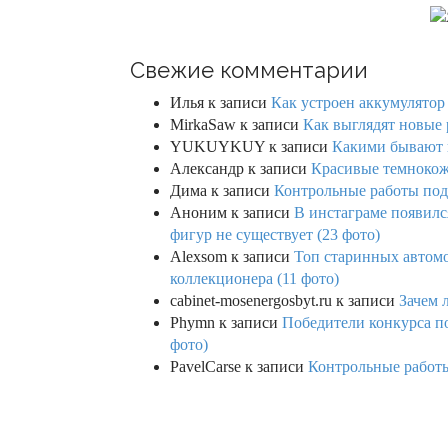
Свежие комментарии
Илья
к записи
Как устроен аккумулятор 
MirkaSaw
к записи
Как выглядят новые 
YUKUYKUY
к записи
Какими бывают к
Александр
к записи
Красивые темнокож
Дима
к записи
Контрольные работы под 
Аноним
к записи
В инстаграме появилс
фигур не существует (23 фото)
Alexsom
к записи
Топ старинных автом
коллекционера (11 фото)
cabinet-mosenergosbyt.ru
к записи
Зачем 
Phymn
к записи
Победители конкурса по
фото)
PavelCarse
к записи
Контрольные работы