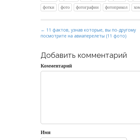
фотки
фото
фотографии
фотоприкол
хо
P
← 11 фактов, узнав которые, вы по-другому
посмотрите на авиаперелеты (11 фото)
o
s
t
Добавить комментарий
n
Комментарий
a
v
i
g
a
t
i
o
Имя
n