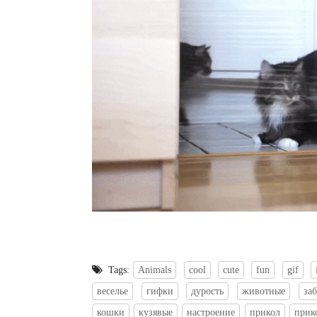
Tags:
Animals
cool
cute
fun
gif
веселье
гифки
дурость
животные
за
кошки
кузявые
настроение
прикол
прик