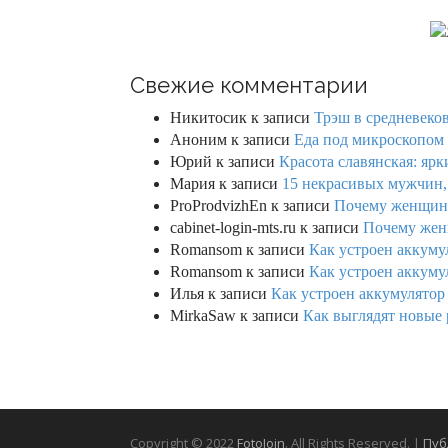
Свежие комментарии
Никитосик
к записи
Трэш в средневеков
Аноним
к записи
Еда под микроскопом 
Юрий
к записи
Красота славянская: яр
Мария
к записи
15 некрасивых мужчин,
ProProdvizhEn
к записи
Почему женщины 
cabinet-login-mts.ru
к записи
Почему женщ
Romansom
к записи
Как устроен аккумул
Romansom
к записи
Как устроен аккумул
Илья
к записи
Как устроен аккумулятор 
MirkaSaw
к записи
Как выглядят новые 
Copyright © 2022
FotoJoin
. All Rights Reserved. |
Пуб