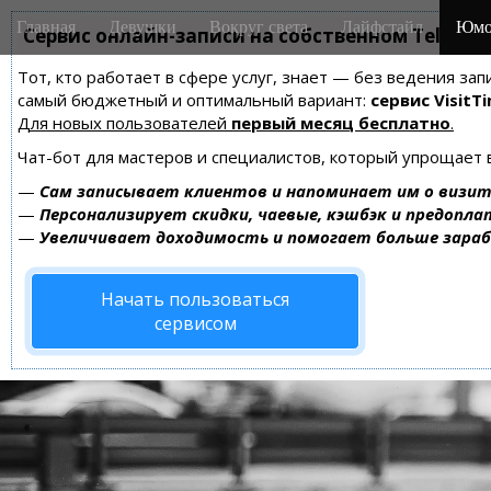
M
S
Главная
Девушки
Вокруг света
Лайфстайл
Юмо
k
Сервис онлайн-записи на собственном Telegra
a
i
i
Тот, кто работает в сфере услуг, знает — без ведения за
p
n
самый бюджетный и оптимальный вариант:
сервис VisitTi
t
m
Для новых пользователей
первый месяц бесплатно
.
o
e
c
Чат-бот для мастеров и специалистов, который упрощает 
n
o
—
Сам записывает клиентов и напоминает им о визит
n
u
—
Персонализирует скидки, чаевые, кэшбэк и предопла
t
—
Увеличивает доходимость и помогает больше зара
e
n
Начать пользоваться
t
сервисом