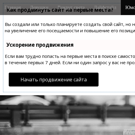
M
S
Главная
Девушки
Вокруг света
Лайфстайл
Юмо
k
Как продвинуть сайт на первые места?
a
i
i
p
Вы создали или только планируете создать свой сайт, но 
n
t
на увеличение его посещаемости и повышение его позиций
m
o
e
c
Ускорение продвижения
n
o
n
Если вам трудно попасть на первые места в поиске самос
u
t
в течение первых 7 дней. Если ни один запрос у вас не пр
e
n
Начать продвижение сайта
t