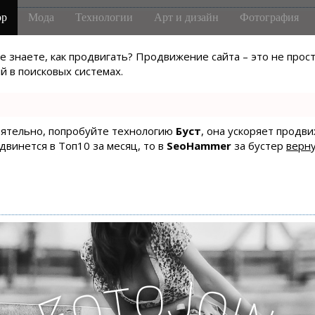
р
Мода
Технологии
Арт и дизайн
Фотография
не знаете, как продвигать? Продвижение сайта – это не про
 в поисковых системах.
тоятельно, попробуйте технологию
Буст
, она ускоряет продв
одвинется в Топ10 за месяц, то в
SeoHammer
за бустер
верну
o
J
t
o
o
i