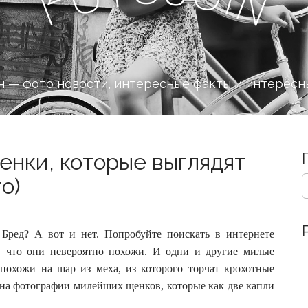
n
F
 — фото новости, интересные факты и интересн
нки, которые выглядят
S
о)
e
a
r
c
Бред? А вот и нет. Попробуйте поискать в интернете
h
 что они невероятно похожи.
И одни и другие милые
f
похожи на шар из меха, из которого торчат крохотные
o
 на фотографии милейших щенков, которые как две капли
r
: