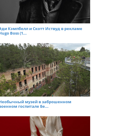
Эди Кэмпбелл и Скотт Иствуд в рекламе
Hugo Boss (1...
Необычный музей в заброшенном
военном госпитале Бе...