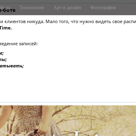
Мода
Технологии
Арт и дизайн
Фотография
m-боте
писи клиентов никуда. Мало того, что нужно видеть свое ра
Time.
ведение записей:
е;
ты;
батывать;