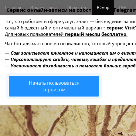
M
S
Главная
Вокруг света
Общество
Юмор
18+
k
Сервис онлайн-записи на собственном Telegra
a
i
i
Тот, кто работает в сфере услуг, знает — без ведения за
p
n
самый бюджетный и оптимальный вариант:
сервис Visit
t
m
Для новых пользователей
первый месяц бесплатно
.
o
e
c
Чат-бот для мастеров и специалистов, который упрощает 
o
n
—
Сам записывает клиентов и напоминает им о визит
n
u
—
Персонализирует скидки, чаевые, кэшбэк и предопла
t
—
Увеличивает доходимость и помогает больше зара
e
n
Начать пользоваться
t
сервисом