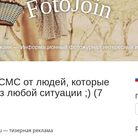
J
o
t
o
o
i
F
n
жоин — Информационный фотожурнал интересных и
 СМС от людей, которые
з любой ситуации ;) (7
S
e
a
r
ru — тизерная реклама
c
h