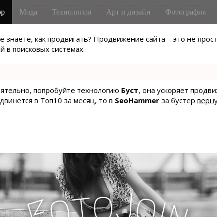
р
Мода
Технологии
Арт и дизайн
Фотография
не знаете, как продвигать? Продвижение сайта – это не про
 в поисковых системах.
тоятельно, попробуйте технологию
Буст
, она ускоряет продв
одвинется в Топ10 за месяц, то в
SeoHammer
за бустер
верну
J
o
t
o
o
i
F
n