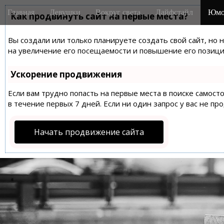
M
S
Главная
Девушки
Вокруг света
Лайфстайл
Юмо
k
Как продвинуть сайт на первые места?
a
i
i
p
Вы создали или только планируете создать свой сайт, но 
n
t
на увеличение его посещаемости и повышение его позиций
m
o
e
c
Ускорение продвижения
n
o
n
Если вам трудно попасть на первые места в поиске самос
u
t
в течение первых 7 дней. Если ни один запрос у вас не пр
e
n
Начать продвижение сайта
t