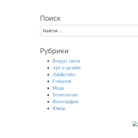
Поиск
S
e
a
r
Рубрики
c
h
Вокруг света
f
Арт и дизайн
o
Лайфстайл
r
События
:
Мода
Технологии
Фотография
Юмор