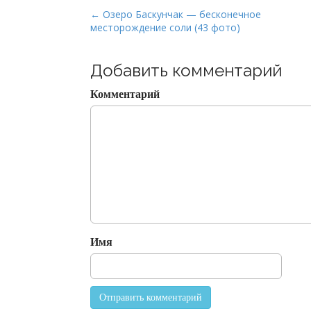
P
← Озеро Баскунчак — бесконечное
месторождение соли (43 фото)
o
s
t
Добавить комментарий
n
Комментарий
a
v
i
g
a
t
i
o
Имя
n