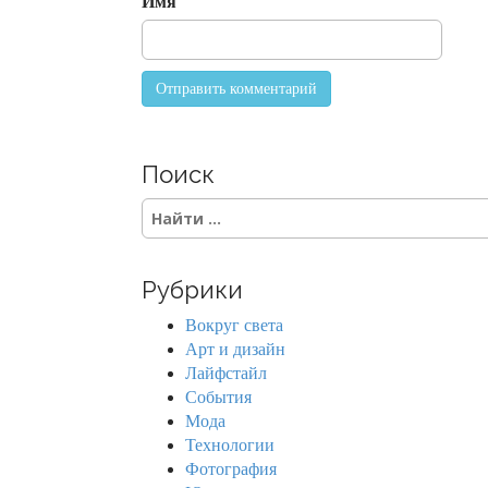
Имя
Поиск
S
e
a
r
Рубрики
c
h
Вокруг света
f
Арт и дизайн
o
Лайфстайл
r
События
:
Мода
Технологии
Фотография