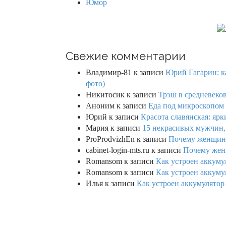
Юмор
Свежие комментарии
Владимир-81
к записи
Юрий Гагарин: ка
фото)
Никитосик
к записи
Трэш в средневеков
Аноним
к записи
Еда под микроскопом 
Юрий
к записи
Красота славянская: яр
Мария
к записи
15 некрасивых мужчин,
ProProdvizhEn
к записи
Почему женщины 
cabinet-login-mts.ru
к записи
Почему женщ
Romansom
к записи
Как устроен аккумул
Romansom
к записи
Как устроен аккумул
Илья
к записи
Как устроен аккумулятор 