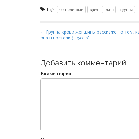
Tags:
бесполезный
вред
глаза
группа
P
← Группа крови женщины расскажет о том, к
она в постели (1 фото)
o
s
t
Добавить комментарий
n
a
Комментарий
v
i
g
a
t
i
o
n