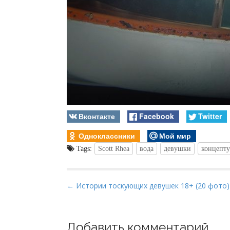
Вконтакте
Facebook
Twitter
Одноклассники
Мой мир
Tags:
Scott Rhea
вода
девушки
концепт
P
← Истории тоскующих девушек 18+ (20 фото)
o
s
t
Добавить комментарий