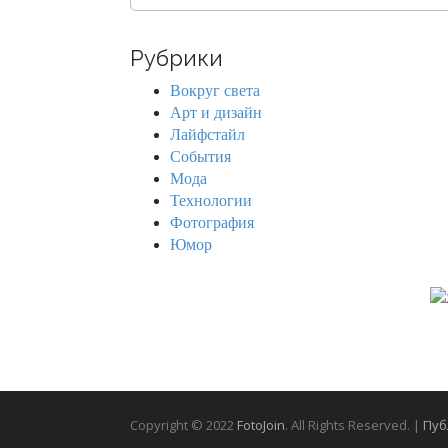
e
a
r
Рубрики
c
h
Вокруг света
f
Арт и дизайн
o
Лайфстайл
r
События
:
Мода
Технологии
Фотография
Юмор
Copyright © 2022
FotoJoin
. All Rights Reserved. |
Пуб