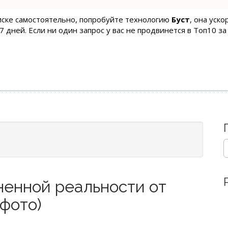
оиске самостоятельно, попробуйте технологию
Буст
, она уск
 дней. Если ни один запрос у вас не продвинется в Топ10 за
S
e
a
r
ненной реальности от
c
h
 фото)
f
o
r