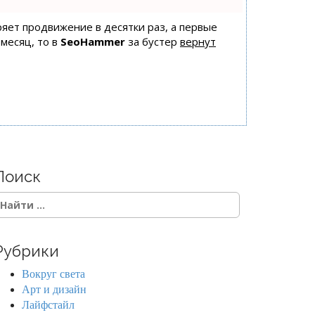
оряет продвижение в десятки раз, а первые
 месяц, то в
SeoHammer
за бустер
вернут
Поиск
Рубрики
Вокруг света
Арт и дизайн
Лайфстайл