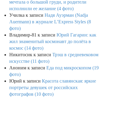
мечтала о большой груди, и родители
исполнили ее желание (4 фото)
Училка
к записи
Надя Ауэрман (Nadja
Auermann) в журнале L’Express Styles (8
фото)
Владимир-81
к записи
Юрий Гагарин: как
жил знаменитый космонавт до полёта в
космос (14 фото)
Никитосик
к записи
Трэш в средневековом
искусстве (11 фото)
Аноним
к записи
Еда под микроскопом (19
фото)
Юрий
к записи
Красота славянская: яркие
портреты девушек от российских
фотографов (10 фото)