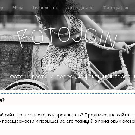
р
Мода
Технологии
Арт и дизайн
Фотография
J
o
t
o
o
i
F
n
 — фото новости, интересные факты и интересн
а?
й сайт, но не знаете, как продвигать? Продвижение сайта – 
о посещаемости и повышение его позиций в поисковых систе