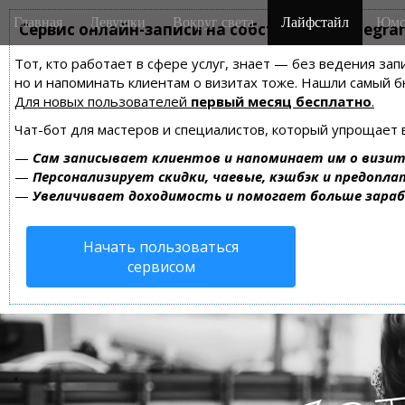
M
S
Главная
Девушки
Вокруг света
Лайфстайл
Юмо
k
Сервис онлайн-записи на собственном Telegra
a
i
i
Тот, кто работает в сфере услуг, знает — без ведения зап
p
n
но и напоминать клиентам о визитах тоже. Нашли самый
t
m
Для новых пользователей
первый месяц бесплатно
.
o
e
c
Чат-бот для мастеров и специалистов, который упрощает 
n
o
—
Сам записывает клиентов и напоминает им о визит
n
u
—
Персонализирует скидки, чаевые, кэшбэк и предопла
t
—
Увеличивает доходимость и помогает больше зара
e
n
Начать пользоваться
t
сервисом