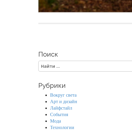
Поиск
S
e
a
r
Рубрики
c
h
Вокруг света
f
Арт и дизайн
o
Лайфстайл
r
События
:
Мода
Технологии