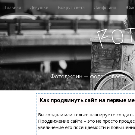
M
S
Главная
Девушки
Вокруг света
Лайфстайл
Юмо
k
a
i
i
p
o
n
F
t
m
o
e
c
n
o
n
u
t
e
n
Фотоджоин — фото новости, и
t
Как продвинуть сайт на первые ме
Вы создали или только планируете создать с
Продвижение сайта – это не просто процес
увеличение его посещаемости и повышение 