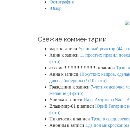
Фотография
Юмор
Свежие комментарии
марк
к записи
Урановый реактор (44 фо
Аник
к записи
11 простых правил повед
фото)
аз есмь!!!!!!!!!!!!!!!!!!!!!!!
к записи
Трэш в
Анна
к записи
10 жутких кадров, сдел
для слабонервных! (10 фото)
Гражданин
к записи
7-летняя девочка м
желание (4 фото)
Училка
к записи
Надя Ауэрман (Nadja Au
Владимир-81
к записи
Юрий Гагарин: ка
фото)
Никитосик
к записи
Трэш в средневеков
Аноним
к записи
Еда под микроскопом 