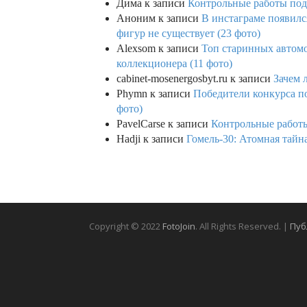
Дима
к записи
Контрольные работы под 
Аноним
к записи
В инстаграме появилс
фигур не существует (23 фото)
Alexsom
к записи
Топ старинных автом
коллекционера (11 фото)
cabinet-mosenergosbyt.ru
к записи
Зачем 
Phymn
к записи
Победители конкурса по
фото)
PavelCarse
к записи
Контрольные работы
Hadji
к записи
Гомель-30: Атомная тайн
Copyright © 2022
FotoJoin
. All Rights Reserved. |
Пуб