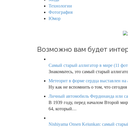
g
Технологии
Фотография
a
Юмор
t
i
o
Возможно вам будет интер
n
Самый старый аллигатор в мире (11 фот
Знакомьтесь, это самый старый аллига
Метеорит в форме сердца выставлен на 
Ну как не вспомнить о том, что сегодня
Личный автомобиль Фердинанда или са
В 1939 году, перед началом Второй м
64, который…
Nishiyama Onsen Keiunkan: самый старый