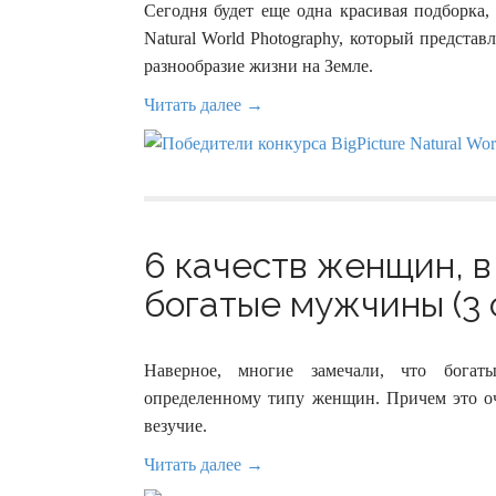
Сегодня будет еще одна красивая подборка, 
Natural World Photography, который предста
разнообразие жизни на Земле.
Читать далее →
6 качеств женщин, 
богатые мужчины (3 
Наверное, многие замечали, что бога
определенному типу женщин. Причем это оч
везучие.
Читать далее →