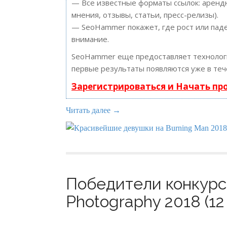
— Все известные форматы ссылок: арендн
мнения, отзывы, статьи, пресс-релизы).
— SeoHammer покажет, где рост или паде
внимание.
SeoHammer еще предоставляет техноло
первые результаты появляются уже в теч
Зарегистрироваться и Начать п
Читать далее →
Победители конкурса
Photography 2018 (12