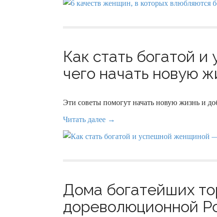
Как стать богатой 
чего начать новую жи
Эти советы помогут начать новую жизнь и доб
Читать далее →
Дома богатейших то
дореволюционной Ро