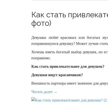
Как стать привлекат
фото)
Девушки любят красивых или богатых муж
понравившуюся девушку? Может лучше стать 
Хочешь иметь богатый выбор девушек, но е
поправимо.
Как стать привлекательнее для девушек?
Девушки ищут красавчиков?
Внешность партнера имеет значение для девуш
Читать далее →