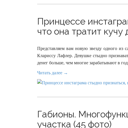
Принцессе инстагра
что она тратит кучу 
Представляем вам новую звезду одного из 
Клариссу Лафлер. Девушке стыдно признават
денег больше, чем многие зарабатывают в год
Читать далее →
Габионы. Многофунк
участка (45 фото)