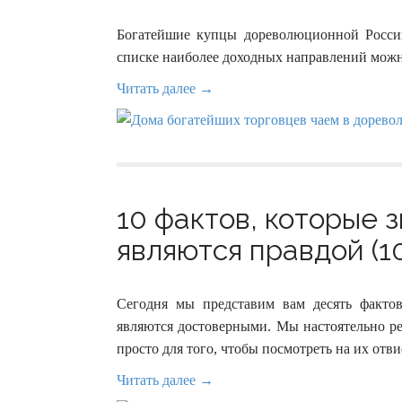
Богатейшие купцы дореволюционной России
списке наиболее доходных направлений можно
Читать далее →
10 фактов, которые з
являются правдой (1
Сегодня мы представим вам десять факто
являются достоверными. Мы настоятельно ре
просто для того, чтобы посмотреть на их отв
Читать далее →