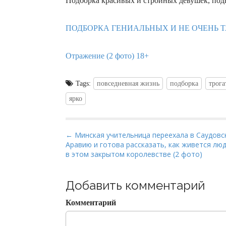
Подборка красивых и стройных девушек, под
ПОДБОРКА ГЕНИАЛЬНЫХ И НЕ ОЧЕНЬ ТАТ
Отражение (2 фото) 18+
Tags:
повседневная жизнь
подборка
трога
ярко
P
← Минская учительница переехала в Саудовс
Аравию и готова рассказать, как живется лю
o
в этом закрытом королевстве (2 фото)
s
t
Добавить комментарий
n
a
Комментарий
v