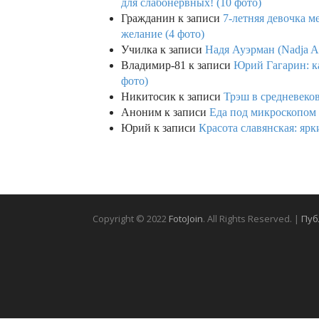
для слабонервных! (10 фото)
Гражданин
к записи
7-летняя девочка м
желание (4 фото)
Училка
к записи
Надя Ауэрман (Nadja Au
Владимир-81
к записи
Юрий Гагарин: ка
фото)
Никитосик
к записи
Трэш в средневеков
Аноним
к записи
Еда под микроскопом 
Юрий
к записи
Красота славянская: яр
Copyright © 2022
FotoJoin
. All Rights Reserved. |
Пуб