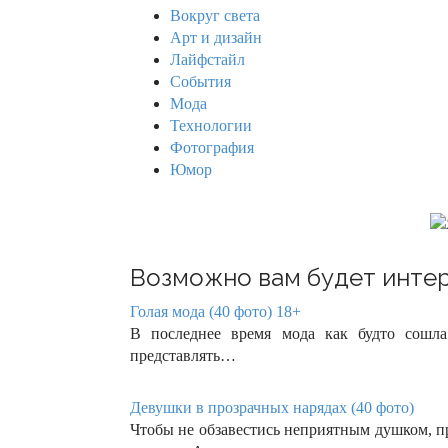
h
Вокруг света
f
Арт и дизайн
o
Лайфстайл
r
События
:
Мода
Технологии
Фотография
Юмор
Возможно вам будет интер
Голая мода (40 фото) 18+
В последнее время мода как будто сошл
представлять…
Девушки в прозрачных нарядах (40 фото)
Чтобы не обзавестись неприятным душком, п