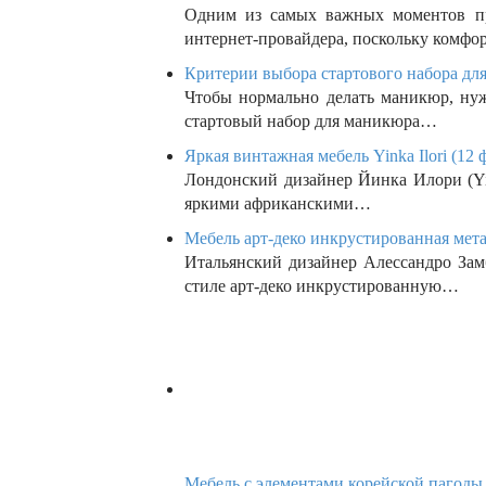
Одним из самых важных моментов пр
интернет-провайдера, поскольку комфо
Критерии выбора стартового набора для
Чтобы нормально делать маникюр, нуж
стартовый набор для маникюра…
Яркая винтажная мебель Yinka Ilori (12 
Лондонский дизайнер Йинка Илори (Yin
яркими африканскими…
Мебель арт-деко инкрустированная мета
Итальянский дизайнер Алессандро Замб
стиле арт-деко инкрустированную…
Мебель с элементами корейской пагоды 
Студия из Сеула Gidoo представила ко
традиционным корейским…