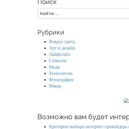
Поиск
t
S
s
e
a
n
r
Рубрики
c
a
h
Вокруг света
f
v
Арт и дизайн
o
Лайфстайл
r
i
События
:
Мода
g
Технологии
Фотография
a
Юмор
t
i
o
Возможно вам будет интер
n
Критерии выбора интернет провайдера 