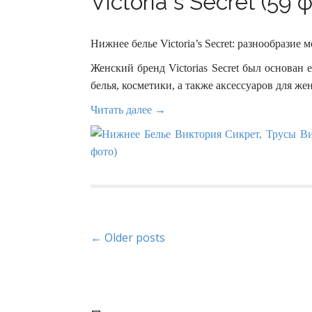
Victoria s Secret (59 
Нижнее белье Victoria’s Secret: разнообразие
Женский бренд Victorias Secret был основан
белья, косметики, а также аксессуаров для же
Читать далее →
P
← Older posts
o
s