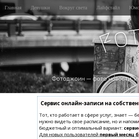
M
S
Главная
Девушки
Вокруг света
Лайфстайл
Юмо
k
a
i
i
p
n
o
t
F
m
o
e
c
n
o
n
u
t
e
n
Фотоджоин — фото новости, и
t
Сервис онлайн-записи на собстве
Тот, кто работает в сфере услуг, знает — б
нужно видеть свое расписание, но и напом
бюджетный и оптимальный вариант:
сервис
Для новых пользователей
первый месяц 