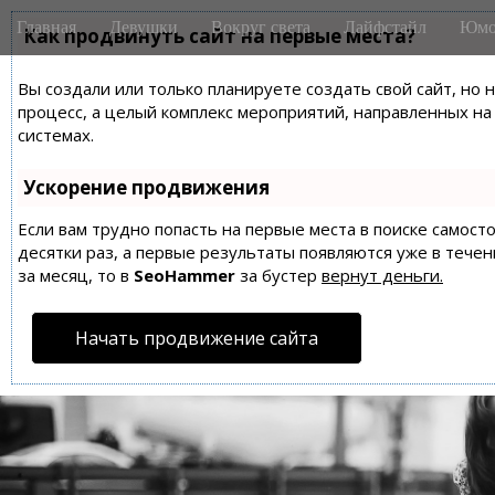
M
S
Главная
Девушки
Вокруг света
Лайфстайл
Юмо
k
Как продвинуть сайт на первые места?
a
i
i
p
Вы создали или только планируете создать свой сайт, но 
n
t
процесс, а целый комплекс мероприятий, направленных н
m
o
системах.
e
c
n
o
Ускорение продвижения
n
u
t
Если вам трудно попасть на первые места в поиске самос
десятки раз, а первые результаты появляются уже в течен
e
за месяц, то в
SeoHammer
за бустер
вернут деньги.
n
t
Начать продвижение сайта