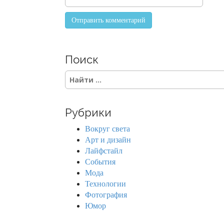
Поиск
S
e
a
r
Рубрики
c
h
Вокруг света
f
Арт и дизайн
o
Лайфстайл
r
События
:
Мода
Технологии
Фотография
Юмор