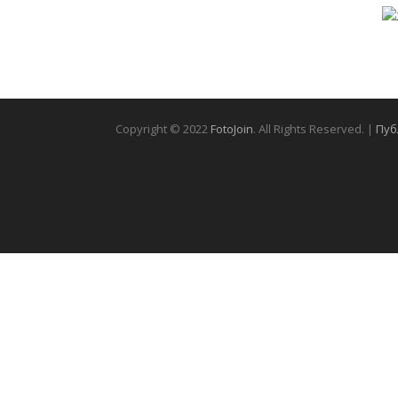
Copyright © 2022
FotoJoin
. All Rights Reserved. |
Пуб