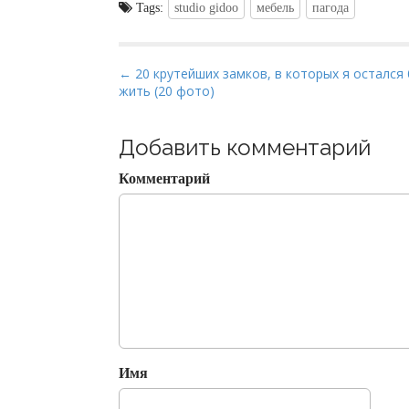
Tags:
studio gidoo
мебель
пагода
P
← 20 крутейших замков, в которых я остался
жить (20 фото)
o
s
t
Добавить комментарий
n
Комментарий
a
v
i
g
a
t
i
o
Имя
n