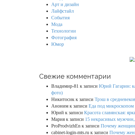
f
Арт и дизайн
o
Лайфстайл
r
События
:
Мода
Технологии
Фотография
Юмор
Свежие комментарии
Владимир-81
к записи
Юрий Гагарин: ка
фото)
Никитосик
к записи
Трэш в средневеков
Аноним
к записи
Еда под микроскопом 
Юрий
к записи
Красота славянская: яр
Мария
к записи
15 некрасивых мужчин,
ProProdvizhEn
к записи
Почему женщины 
cabinet-login-mts.ru
к записи
Почему женщ