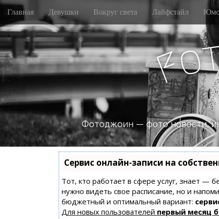
M
S
Главная
Девушки
Вокруг света
Лайфстайл
Юмо
k
a
i
i
p
n
o
t
F
m
o
e
c
n
o
n
u
t
e
n
Фотоджоин — фото новости, и
t
Сервис онлайн-записи на собстве
Тот, кто работает в сфере услуг, знает — б
нужно видеть свое расписание, но и напом
бюджетный и оптимальный вариант:
сервис
Для новых пользователей
первый месяц 