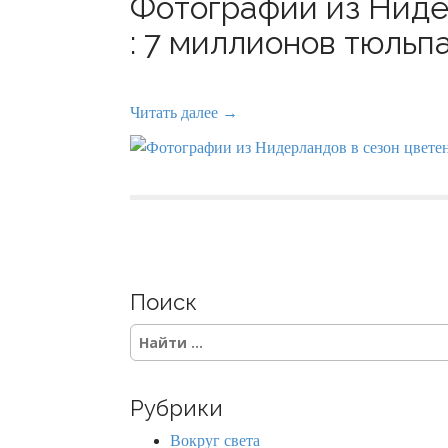
Фотографии из Ниде
: 7 миллионов тюльпа
Читать далее →
Поиск
S
e
a
r
Рубрики
c
h
Вокруг света