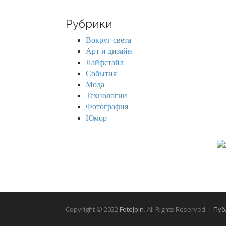
a
r
Рубрики
c
h
Вокруг света
f
Арт и дизайн
o
Лайфстайл
r
События
:
Мода
Технологии
Фотография
Юмор
Copyright © 2022
FotoJoin
. All Rights Reserved. |
Пуб