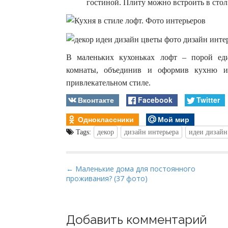
гостиной. Плиту можно встроить в стол
В маленьких кухоньках лофт – порой еди
комнаты, объединив и оформив кухню и 
привлекательном стиле.
Вконтакте
Facebook
Twitter
Одноклассники
Мой мир
Tags:
декор
дизайн интерьера
идеи дизайн
P
← Маленькие дома для постоянного
проживания? (37 фото)
o
s
t
Добавить комментарий
n