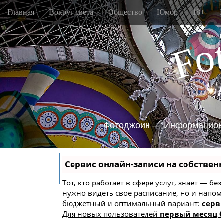
M
S
Главная
Вокруг света
Общество
Юмор
18+
k
a
i
i
p
o
n
F
t
m
o
e
c
o
n
n
u
t
e
n
Фотоджоин — Информацион
t
Сервис онлайн-записи на собствен
Тот, кто работает в сфере услуг, знает — б
нужно видеть свое расписание, но и напо
бюджетный и оптимальный вариант:
серв
Для новых пользователей
первый месяц 