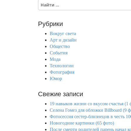
S
e
a
r
Рубрики
c
h
Вокруг света
f
Арт и дизайн
o
Общество
r
События
:
Мода
Технологии
Фотография
Юмор
Свежие записи
19 навыков жизни со вкусом счастья (1 
Селена Гомез для обложки Billboard (9 ф
Фотосессия сестер-близнецов в честь 10
Новогодние картинки (65 фото)
После смерти родителей парень начал к