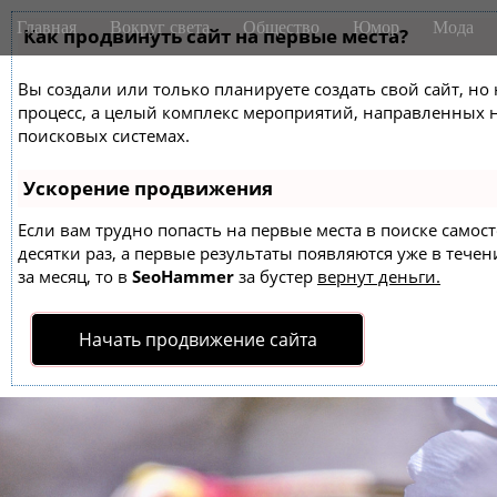
M
S
Главная
Вокруг света
Общество
Юмор
Мода
k
Как продвинуть сайт на первые места?
a
i
i
p
Вы создали или только планируете создать свой сайт, но 
n
t
процесс, а целый комплекс мероприятий, направленных 
m
o
поисковых системах.
e
c
o
n
Ускорение продвижения
n
u
t
Если вам трудно попасть на первые места в поиске само
десятки раз, а первые результаты появляются уже в течен
e
за месяц, то в
SeoHammer
за бустер
вернут деньги.
n
t
Начать продвижение сайта