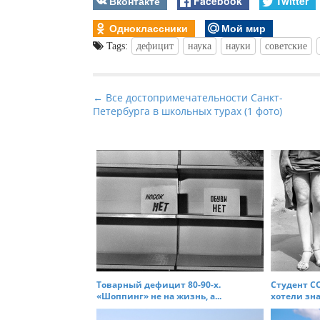
Вконтакте
Facebook
Twitter
Одноклассники
Мой мир
Tags:
дефицит
наука
науки
советские
P
← Все достопримечательности Санкт-
Петербурга в школьных турах (1 фото)
o
s
t
n
a
v
i
g
a
t
Товарный дефицит 80-90-х.
Студент СС
«Шоппинг» не на жизнь, а...
хотели знат
i