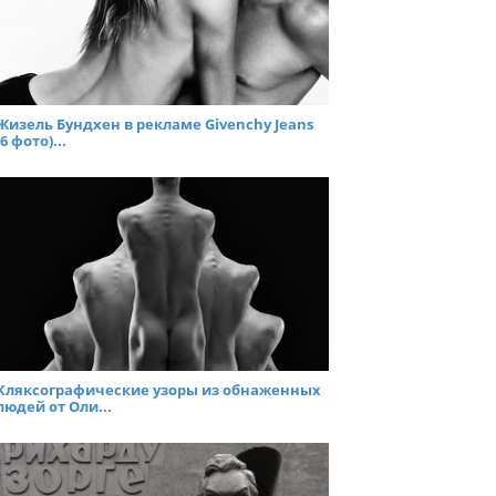
Жизель Бундхен в рекламе Givenchy Jeans
(6 фото)...
Кляксографические узоры из обнаженных
людей от Оли...