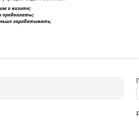
им о визите;
 и предоплаты;
ольше зарабатывать;
S
e
a
r
c
h
f
o