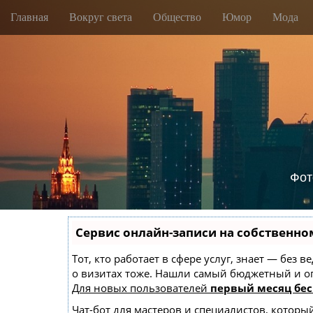
M
S
Главная
Вокруг света
Общество
Юмор
Мода
k
a
i
i
p
n
t
m
o
e
c
o
n
n
u
t
e
n
Фот
t
Сервис онлайн-записи на собственно
Тот, кто работает в сфере услуг, знает — без
о визитах тоже. Нашли самый бюджетный и 
Для новых пользователей
первый месяц бес
Чат-бот для мастеров и специалистов, которы