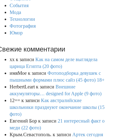
События
Мода
Технологии
Фотография
Юмор
Свежие комментарии
xx
к записи
Как на самом деле выглядела
царица Египта (20 фото)
имяМое
к записи
Фотоподборка девушек с
пышными формами плюс сайз (45 фото) 18+
HerbertLeart
к записи
Внешние
аккумуляторы… designed for Apple (9 фото)
12==
к записи
Как австралийские
школьники празднуют окончание школы (15
фото)
Евгений Бор
к записи
21 интересный факт о
меди (22 фото)
Крым.Севастополь.
к записи
Артек сегодня