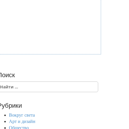
Поиск
Рубрики
Вокруг света
Арт и дизайн
Общество