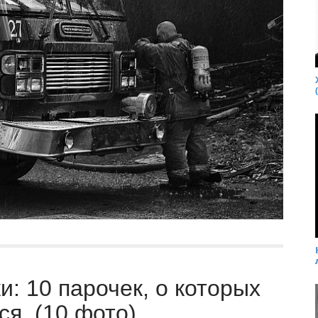
: 10 парочек, о которых
я. (10 фото)