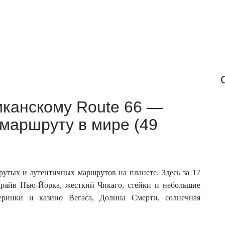
r
:
иканскому Route 66 —
маршруту в мире (49
утых и аутентичных маршрутов на планете. Здесь за 17
райв Нью-Йорка, жесткий Чикаго, стейки и небольшие
еринки и казино Вегаса, Долина Смерти, солнечная