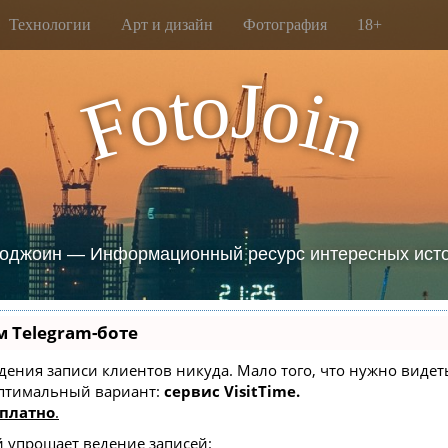
Технологии
Арт и дизайн
Фотография
18+
J
o
t
o
o
i
F
n
оджоин — Информационный ресурс интересных ист
м Telegram-боте
 ведения записи клиентов никуда. Мало того, что нужно вид
оптимальный вариант:
сервис VisitTime.
платно
.
й упрощает ведение записей: