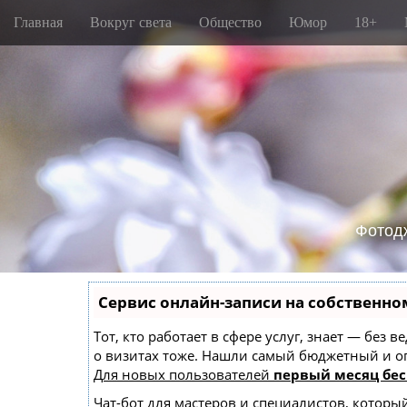
M
S
Главная
Вокруг света
Общество
Юмор
18+
k
a
i
i
p
n
t
m
o
e
c
o
n
n
u
t
e
n
Фотод
t
Сервис онлайн-записи на собственно
Тот, кто работает в сфере услуг, знает — без
о визитах тоже. Нашли самый бюджетный и 
Для новых пользователей
первый месяц бес
Чат-бот для мастеров и специалистов, которы