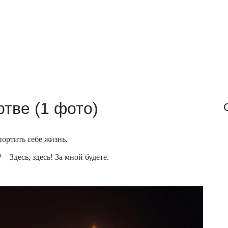
f
o
r
:
тве (1 фото)
портить себе жизнь.
 Здесь, здесь! За мной будете.