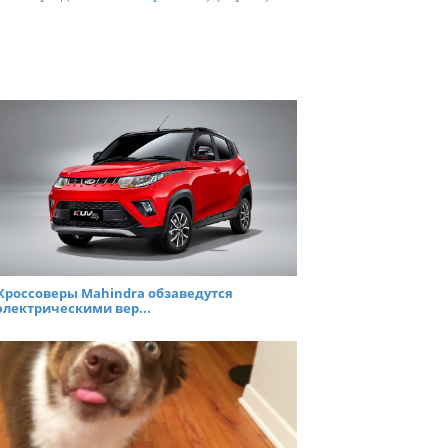
Кроссоверы Mahindra обзаведутся
электрическими вер...