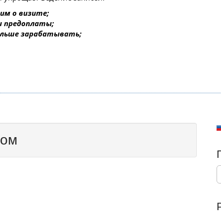
им о визите;
 и предоплаты;
ольше зарабатывать;
дом
S
e
a
r
c
h