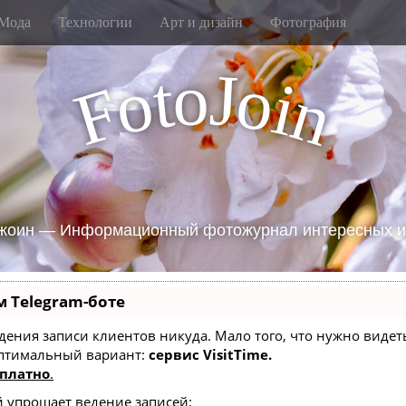
Мода
Технологии
Арт и дизайн
Фотография
J
o
t
o
o
i
F
n
жоин — Информационный фотожурнал интересных и
м Telegram-боте
 ведения записи клиентов никуда. Мало того, что нужно вид
оптимальный вариант:
сервис VisitTime.
платно
.
й упрощает ведение записей: