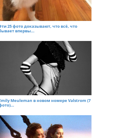
Эти 25 фото доказывают, что всё, что
бывает впервы...
Emily Meuleman в новом номере Valstrom (7
фото)...