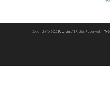
Copyright © 2022
FotoJoin
. All Rights Reserved. |
Пуб