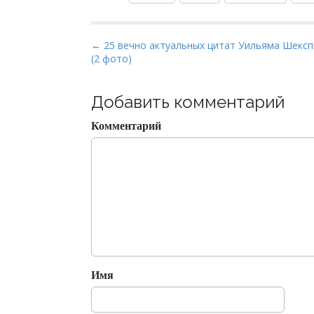
P
← 25 вечно актуальных цитат Уильяма Шексп
(2 фото)
o
s
t
Добавить комментарий
n
Комментарий
a
v
i
g
a
t
i
o
Имя
n