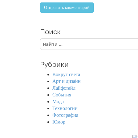
Поиск
S
e
a
r
Рубрики
c
h
Вокруг света
f
Арт и дизайн
o
Лайфстайл
r
События
:
Мода
Технологии
Фотография
Юмор