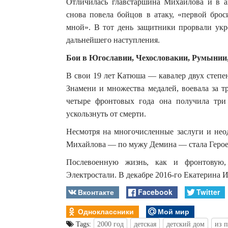
Отличилась главстаршина Михайлова и в а
снова повела бойцов в атаку, «первой брос
мной». В тот день защитники прорвали ук
дальнейшего наступления.
Бои в Югославии, Чехословакии, Румынии
В свои 19 лет Катюша — кавалер двух степе
Знамени и множества медалей, воевала за т
четыре фронтовых года она получила три 
ускользнуть от смерти.
Несмотря на многочисленные заслуги и нео
Михайлова — по мужу Демина — стала Героем
Послевоенную жизнь, как и фронтовую,
Электростали. В декабре 2016-го Екатерина 
Вконтакте
Facebook
Twitter
Одноклассники
Мой мир
Tags:
2000 год
детская
детский дом
из 