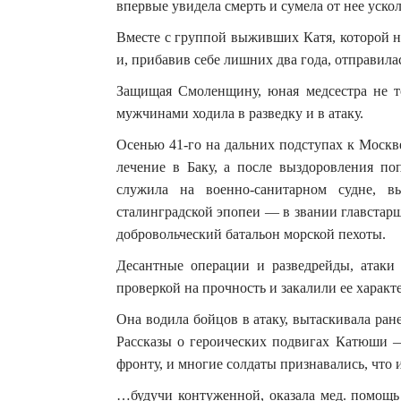
впервые увидела смерть и сумела от нее ускол
Вместе с группой выживших Катя, которой н
и, прибавив себе лишних два года, отправила
Защищая Смоленщину, юная медсестра не то
мужчинами ходила в разведку и в атаку.
Осенью 41-го на дальних подступах к Москв
лечение в Баку, а после выздоровления поп
служила на военно-санитарном судне, в
сталинградской эпопеи — в звании главста
добровольческий батальон морской пехоты.
Десантные операции и разведрейды, атак
проверкой на прочность и закалили ее характе
Она водила бойцов в атаку, вытаскивала ран
Рассказы о героических подвигах Катюши 
фронту, и многие солдаты признавались, что и
…будучи контуженной, оказала мед. помощь