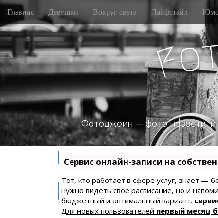
M
S
Главная
Девушки
Вокруг света
Лайфстайл
Юмо
k
a
i
i
p
o
n
F
t
m
o
e
c
n
o
n
u
t
e
n
Фотоджоин — фото новости, и
t
Сервис онлайн-записи на собстве
Тот, кто работает в сфере услуг, знает — б
нужно видеть свое расписание, но и напом
бюджетный и оптимальный вариант:
сервис
Для новых пользователей
первый месяц 