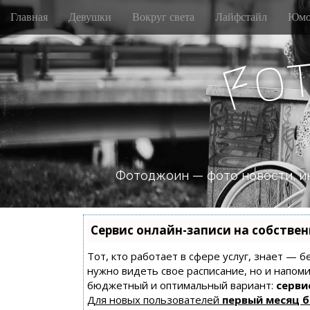
M
S
Главная
Девушки
Вокруг света
Лайфстайл
Юмо
k
a
i
i
p
o
n
F
t
m
o
e
c
n
o
n
u
t
e
n
Фотоджоин — фото новости, и
t
Сервис онлайн-записи на собстве
Тот, кто работает в сфере услуг, знает — б
нужно видеть свое расписание, но и напом
бюджетный и оптимальный вариант:
сервис
Для новых пользователей
первый месяц 