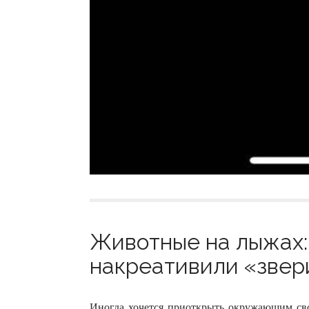
Животные на лыжах:
накреативили «звери
Иногда хочется приоткрыть окружающим св