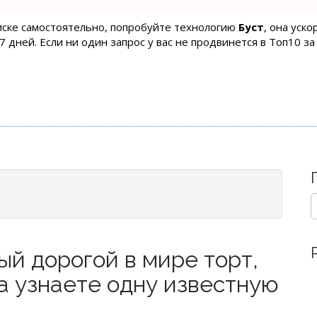
оиске самостоятельно, попробуйте технологию
Буст
, она уск
 дней. Если ни один запрос у вас не продвинется в Топ10 за
S
e
a
r
ый дорогой в мире торт,
c
h
да узнаете одну известную
f
o
r