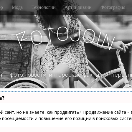
р
Мода
Технологии
Арт и дизайн
Фотография
o
J
t
o
o
i
n
F
 — фото новости, интересные факты и интересн
а?
й сайт, но не знаете, как продвигать? Продвижение сайта – 
о посещаемости и повышение его позиций в поисковых систе