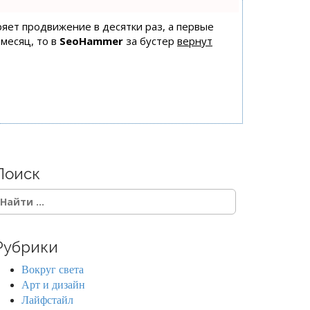
оряет продвижение в десятки раз, а первые
 месяц, то в
SeoHammer
за бустер
вернут
Поиск
Рубрики
Вокруг света
Арт и дизайн
Лайфстайл