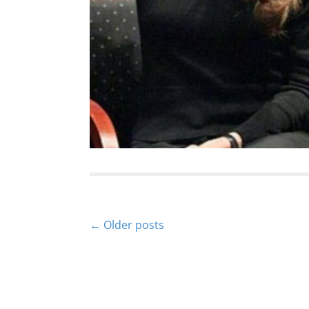
P
← Older posts
o
s