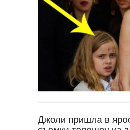
Джоли пришла в ярос
съемки телешоу из-з