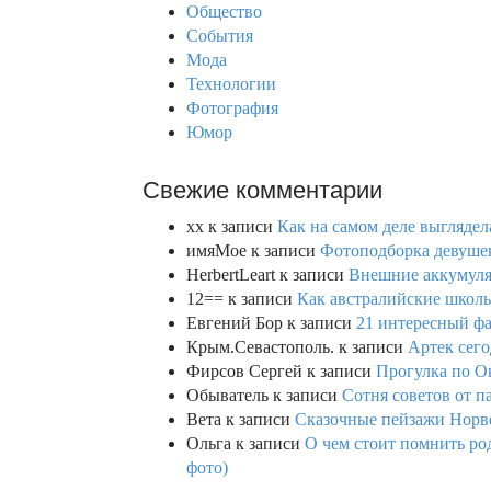
Общество
r
События
:
Мода
Технологии
Фотография
Юмор
Свежие комментарии
xx
к записи
Как на самом деле выглядел
имяМое
к записи
Фотоподборка девушек
HerbertLeart
к записи
Внешние аккумулят
12==
к записи
Как австралийские школь
Евгений Бор
к записи
21 интересный фа
Крым.Севастополь.
к записи
Артек сего
Фирсов Сергей
к записи
Прогулка по О
Обыватель
к записи
Сотня советов от п
Вета
к записи
Сказочные пейзажи Норве
Ольга
к записи
О чем стоит помнить род
фото)