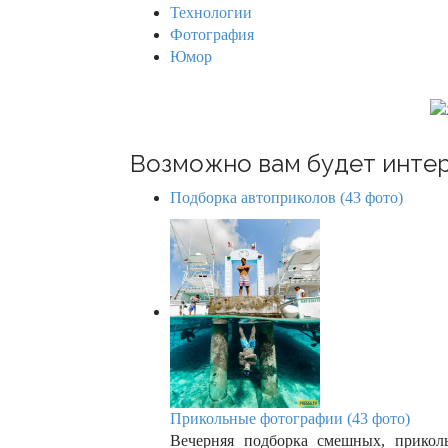
g
Технологии
Фотография
a
Юмор
t
i
o
Возможно вам будет интер
n
Подборка автоприколов (43 фото)
Прикольные фотографии (43 фото)
Вечерняя подборка смешных, прикол