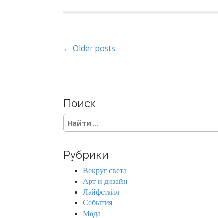
P
← Older posts
o
s
Поиск
t
S
s
e
a
n
r
Рубрики
c
a
h
Вокруг света
f
v
Арт и дизайн
o
Лайфстайл
r
i
События
:
Мода