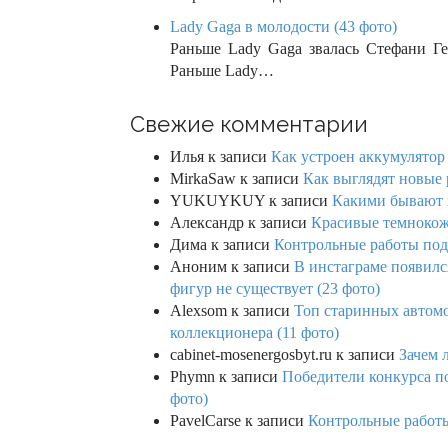
Lady Gaga в молодости (43 фото)
Раньше Lady Gaga звалась Стефани Ге
Раньше Lady…
Свежие комментарии
Илья
к записи
Как устроен аккумулятор 
MirkaSaw
к записи
Как выглядят новые 
YUKUYKUY
к записи
Какими бывают к
Александр
к записи
Красивые темнокож
Дима
к записи
Контрольные работы под 
Аноним
к записи
В инстаграме появилс
фигур не существует (23 фото)
Alexsom
к записи
Топ старинных автом
коллекционера (11 фото)
cabinet-mosenergosbyt.ru
к записи
Зачем 
Phymn
к записи
Победители конкурса по
фото)
PavelCarse
к записи
Контрольные работы