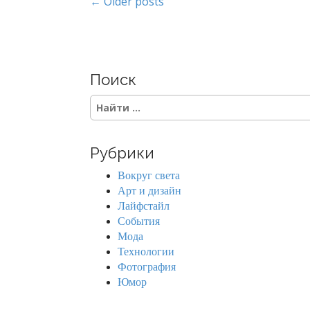
P
← Older posts
o
s
Поиск
t
S
s
e
a
n
r
Рубрики
c
a
h
Вокруг света
f
v
Арт и дизайн
o
Лайфстайл
r
i
События
:
Мода
g
Технологии
Фотография
a
Юмор
t