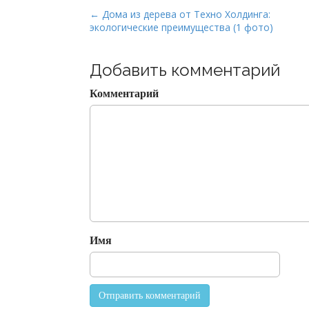
P
← Дома из дерева от Техно Холдинга:
экологические преимущества (1 фото)
o
s
t
Добавить комментарий
n
Комментарий
a
v
i
g
a
t
i
o
Имя
n