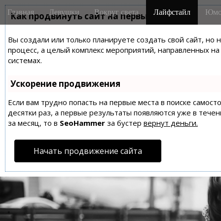
M
S
Главная
Девушки
Вокруг света
Лайфстайл
Юмо
k
Как продвинуть сайт на первые места?
a
i
i
p
Вы создали или только планируете создать свой сайт, но 
n
t
процесс, а целый комплекс мероприятий, направленных н
m
o
системах.
e
c
n
o
Ускорение продвижения
n
u
t
Если вам трудно попасть на первые места в поиске самос
десятки раз, а первые результаты появляются уже в течен
e
за месяц, то в
SeoHammer
за бустер
вернут деньги.
n
t
Начать продвижение сайта