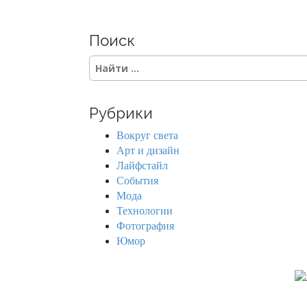
Поиск
S
e
a
r
Рубрики
c
h
Вокруг света
f
Арт и дизайн
o
Лайфстайл
r
События
:
Мода
Технологии
Фотография
Юмор