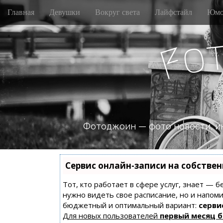
M
S
Главная
Девушки
Вокруг света
Лайфстайл
Юмо
k
a
i
i
p
o
n
F
t
m
o
e
c
n
o
n
u
t
e
n
Фотоджоин — фото новости, и
t
Сервис онлайн-записи на собстве
Тот, кто работает в сфере услуг, знает — б
нужно видеть свое расписание, но и напом
бюджетный и оптимальный вариант:
сервис
Для новых пользователей
первый месяц 