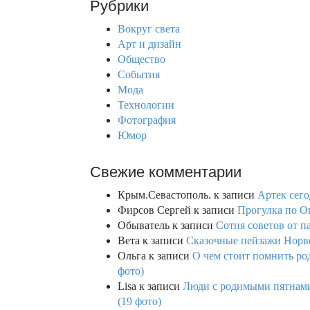
Рубрики
c
h
Вокруг света
f
Арт и дизайн
o
Общество
r
События
:
Мода
Технологии
Фотография
Юмор
Свежие комментарии
Крым.Севастополь.
к записи
Артек сего
Фирсов Сергей
к записи
Прогулка по О
Обыватель
к записи
Сотня советов от п
Вета
к записи
Сказочные пейзажи Норве
Ольга
к записи
О чем стоит помнить род
фото)
Lisa
к записи
Люди с родимыми пятнами,
(19 фото)