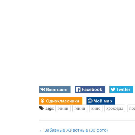
Вконтакте
Facebook
Twitter
Одноклассники
Мой мир
Tags:
гении
гений
кино
крокодил
по
P
← Забавные Животные (30 фото)