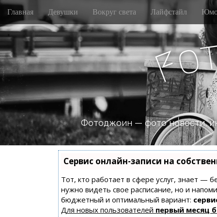
M
S
Главная
Девушки
Вокруг света
Лайфстайл
Юмо
k
a
i
i
p
n
o
t
F
m
o
e
c
n
o
n
u
t
e
n
Фотоджоин — фото новости, и
t
Сервис онлайн-записи на собстве
Тот, кто работает в сфере услуг, знает — б
нужно видеть свое расписание, но и напом
бюджетный и оптимальный вариант:
сервис
Для новых пользователей
первый месяц 